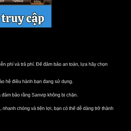
ễn phí và trả phí. Để đảm bảo an toàn, lựa hãy chọn
vào hệ điều hành bạn đang sử dụng.
và đảm bảo rằng Sanvip không bị chặn.
, nhanh chóng và tiện lợi, bạn có thể dễ dàng trở thành