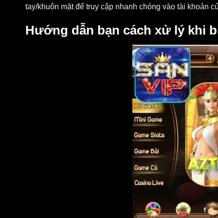
tay/khuôn mặt để truy cập nhanh chóng vào tài khoản c
Hướng dẫn bạn cách xử lý khi b