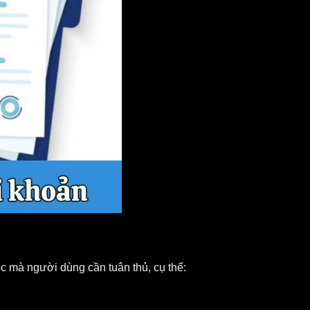
ộc mà người dùng cần tuân thủ, cụ thể: