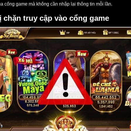
ủa cổng game mà không cần nhập lại thông tin mỗi lần.
ị chặn truy cập vào cổng game