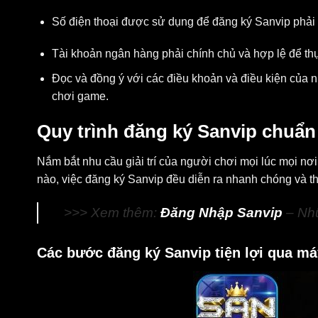
Số điện thoại được sử dụng để đăng ký Sanvip phải đ
Tài khoản ngân hàng phải chính chủ và hợp lệ để thực
Đọc và đồng ý với các điều khoản và điều kiện của n
chơi game.
Quy trình đăng ký Sanvip chuẩn 
Nắm bắt nhu cầu giải trí của người chơi mọi lúc mọi nơi,
nào, việc đăng ký Sanvip đều diễn ra nhanh chóng và th
>>> Xem thêm:
Đăng Nhập Sanvip
– Nh
Các bước đăng ký Sanvip tiện lợi qua má