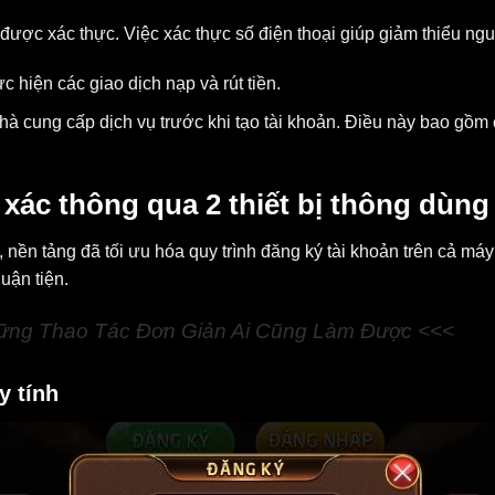
ược xác thực. Việc xác thực số điện thoại giúp giảm thiểu nguy
 hiện các giao dịch nạp và rút tiền.
hà cung cấp dịch vụ trước khi tạo tài khoản. Điều này bao gồm 
xác thông qua 2 thiết bị thông dùng
 nền tảng đã tối ưu hóa quy trình đăng ký tài khoản trên cả máy 
uận tiện.
ững Thao Tác Đơn Giản Ai Cũng Làm Được <<<
y tính