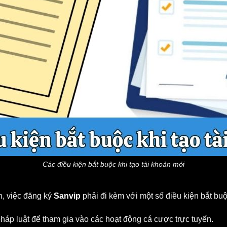
Các điều kiện bắt buộc khi tạo tài khoản mới
h, việc đăng ký
Sanvip
phải đi kèm với một số điều kiện bắt bu
a pháp luật để tham gia vào các hoạt động cá cược trực tuyến.