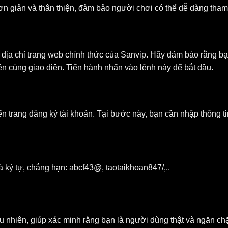
ơn giản và thân thiện, đảm bảo người chơi có thể dễ dàng tham 
địa chỉ trang web chính thức của Sanvip. Hãy đảm bảo rằng bạn
rên cùng giao diện. Tiến hành nhấn vào lệnh này để bắt đầu.
 trang đăng ký tài khoản. Tại bước này, bạn cần nhập thông ti
à ký tự, chẳng hạn: abcf43@, taotaikhoan847/,..
 nhiên, giúp xác minh rằng bạn là người dùng thật và ngăn ch