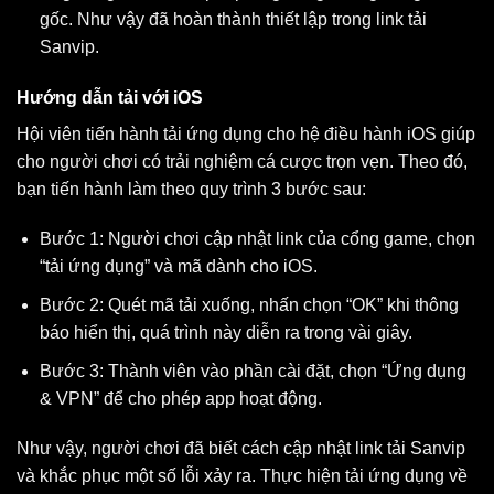
gốc. Như vậy đã hoàn thành thiết lập trong link tải
Sanvip.
Hướng dẫn tải với iOS
Hội viên tiến hành tải ứng dụng cho hệ điều hành iOS giúp
cho người chơi có trải nghiệm cá cược trọn vẹn. Theo đó,
bạn tiến hành làm theo quy trình 3 bước sau:
Bước 1: Người chơi cập nhật link của cổng game, chọn
“tải ứng dụng” và mã dành cho iOS.
Bước 2: Quét mã tải xuống, nhấn chọn “OK” khi thông
báo hiển thị, quá trình này diễn ra trong vài giây.
Bước 3: Thành viên vào phần cài đặt, chọn “Ứng dụng
& VPN” để cho phép app hoạt động.
Như vậy, người chơi đã biết cách cập nhật link tải Sanvip
và khắc phục một số lỗi xảy ra. Thực hiện tải ứng dụng về