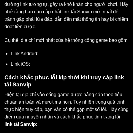
đường link tương tự, gây ra khó khăn cho người chơi. Hãy
nhớ rằng bạn cần cập nhật link tải Sanvip mới nhất để
tránh gặp phải lừa đảo, dẫn đến mất thông tin hay bị chiếm
đoạt tiền cược.
Cụ thể, địa chỉ mới nhất của hệ thống cổng game bao gồm:
Link Android:
Link iOS:
Cách khắc phục lỗi kịp thời khi truy cập link
tải Sanvip
Hiện tại địa chỉ vào cổng game được nâng cấp theo tiêu
chuẩn an toàn và mượt mà hơn. Tuy nhiên trong quá trình
thực hiện truy cập, bạn vẫn có thể gặp một số lỗi. Hãy cùng
điểm qua nguyên nhân và cách khắc phục tình trạng lỗi
link tải Sanvip
: