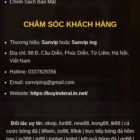
Chính Sách Bảo Mật
CHĂM SÓC KHÁCH HÀNG
Thương hiệu:
Sanvip
hoặc
Sanvip ing
Địa chỉ: 98 Đ. Cầu Diễn, Phúc Diễn, Từ Liêm, Hà Nội,
Việt Nam
Hotline:
0337829356
Email:
sanviping@gmail.com
Website:
https://buyinderal.in.net/
Đối tác uy tín:
okvip
,
fun88
,
new88
,
bong88
,
tk88
|
cá
cược bóng đá
|
98win
,
zo88
,
99ok
|
trực tiếp bóng đá hôm
nay
|
sv388
|
m88
|
topbet
|
kqbd
|
kết quả bóng đá
|
go88
|