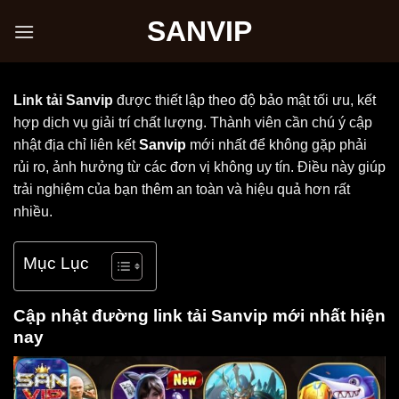
Chuyển
SANVIP
đến
nội
dung
Link tải Sanvip
được thiết lập theo độ bảo mật tối ưu, kết
hợp dịch vụ giải trí chất lượng. Thành viên cần chú ý cập
nhật địa chỉ liên kết
Sanvip
mới nhất để không gặp phải
rủi ro, ảnh hưởng từ các đơn vị không uy tín. Điều này giúp
trải nghiệm của bạn thêm an toàn và hiệu quả hơn rất
nhiều.
Mục Lục
Cập nhật đường link tải Sanvip mới nhất hiện
nay